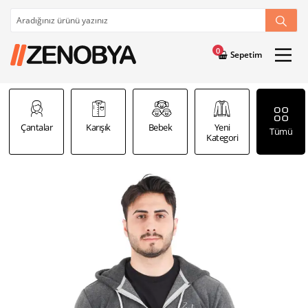
0
Sepetim
Çantalar
Karışık
Bebek
Yeni
Şal
Tümü
Kategori