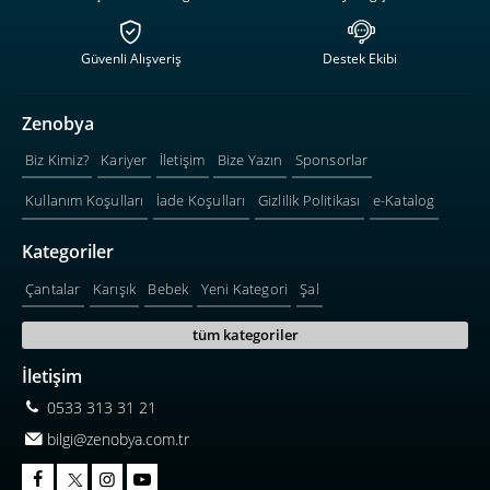
Güvenli Alışveriş
Destek Ekibi
Zenobya
Biz Kimiz?
Kariyer
İletişim
Bize Yazın
Sponsorlar
Kullanım Koşulları
İade Koşulları
Gizlilik Politikası
e-Katalog
Kategoriler
Çantalar
Karışık
Bebek
Yeni Kategori
Şal
tüm kategoriler
İletişim
0533 313 31 21
bilgi@zenobya.com.tr