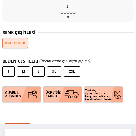
0
0
RENK ÇEŞİTLERİ
ANTRASIT-En
BEDEN ÇEŞİTLERİ
(Devam etmek için seçim yapınız)
S
M
L
XL
XXL