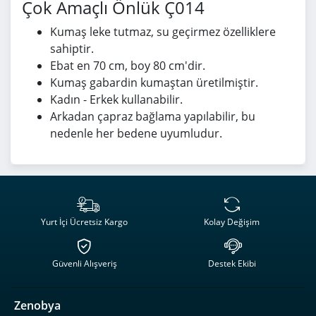
Çok Amaçlı Önlük Ç014
Kumaş leke tutmaz, su geçirmez özelliklere
sahiptir.
Ebat en 70 cm, boy 80 cm'dir.
Kumaş gabardin kumaştan üretilmiştir.
Kadın - Erkek kullanabilir.
Arkadan çapraz bağlama yapılabilir, bu
nedenle her bedene uyumludur.
Yurt İçi Ücretsiz Kargo
Kolay Değişim
Güvenli Alışveriş
Destek Ekibi
Zenobya